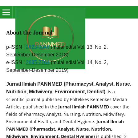
About the Journal
p-ISSN :
2623-0046
(mulai edisi Vol. 13, No. 2,
September-Desember 2018)
e-ISSN :
2685-2764
(mulai edisi Vol. 14, No. 2,
September-Desember 2019)
Jurnal Ilmiah PANNMED (Pharmacyst, Analyst, Nurse,
is a
Nutrition, Midwivery, Environment, Dentist)
scientific journal published by Poltekkes Kemenkes Medan
Articles published in the
Jurnal Ilmiah PANNMED
cover the
fields of Pharmacy, Analyst, Nursing, Nutrition, Midwifery,
Environmental Health, and Dental Hygiene.
Jurnal Ilmiah
PANNMED (Pharmacist, Analyst, Nurse, Nutrition,
Midwivery, Environment, Dental Hygiene)
is published 3