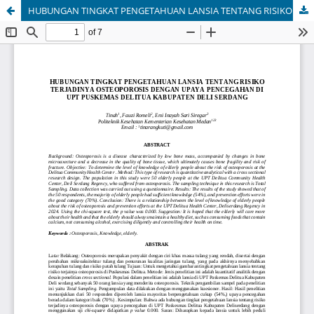
HUBUNGAN TINGKAT PENGETAHUAN LANSIA TENTANG RISIKO TERJADINYA OSTEOPOROSIS DENGAN UPAYA PENCEGAHAN DI UPT PUSKEMAS DELITUA KABUPATEN DELI SERDANG