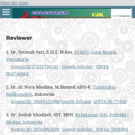
View My Stats
Reviewer
1. Dr. Fatimah Sari, S.Si.T, M.Kes.
STIKES Guna Bangsa
Yogyakarta
Scopus ID:57221736545
Google Scholar
SINTA
ID:6740663
2. Dr. dr.Nora Maulina, M.Biomed AIFO-K.
Universitas
Malikussaleh
, Indonesia
Scopus ID: 58605123900
Google Scholar
SINTA ID: 77836
3. Dr. Dodoh Khodijah, SST, MPH
Kebidanan (D4)
, Poltekkes
Medan, Indonesia
Scopus ID: 58760969200
Google Scholar
SINTA: 5981060