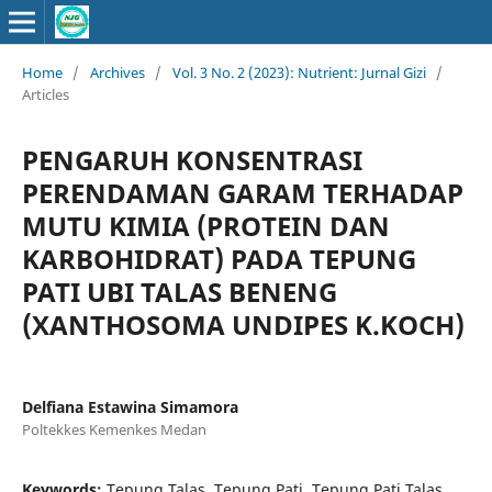
Home
/
Archives
/
Vol. 3 No. 2 (2023): Nutrient: Jurnal Gizi
/
Articles
PENGARUH KONSENTRASI
PERENDAMAN GARAM TERHADAP
MUTU KIMIA (PROTEIN DAN
KARBOHIDRAT) PADA TEPUNG
PATI UBI TALAS BENENG
(XANTHOSOMA UNDIPES K.KOCH)
Delfiana Estawina Simamora
Poltekkes Kemenkes Medan
Keywords:
Tepung Talas, Tepung Pati, Tepung Pati Talas