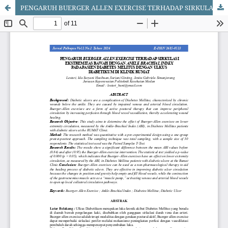
PENGARUH BUERGER ALLEN EXERCISE TERHADAP SIRKULASI EKSTREMITAS BAWAH DENGAN ANKLE BRACHIAL INDEX PADA PASIEN DIABETES MELITUS DENGAN ULKUS DIABETIKUM DI KLINIK RUMAT