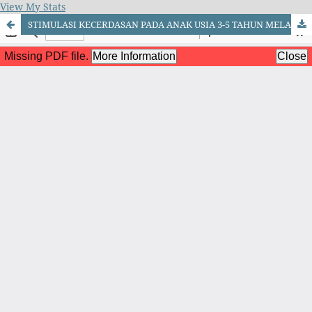
View My Stats
STIMULASI KECERDASAN PADA ANAK USIA 3-5 TAHUN MELALUI MEDIA POP UP BOOK DI PAUD CERDAS PELANGI MEDAN TUNTUNGAN TAHUN 2025