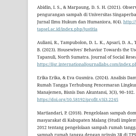
Abidin, I. S., & Marpaung, D. S. H. (2021). Obs
pengurangan sampah di Universitas Singaperban
Jurnal Ilmu Hukum dan Humaniora, 8(4).
http:/
tapsel.ac.id/index.php/Justitia
Auliani, R., Tampubolon, D. L. K., Apsari, D. A., 
B. (2023). Housewives' Behavior Towards the Use
Tapanuli, North Sumatra. Journal of Social Resea
https://ijsr.internationaljournallabs.com/index.p
Erika Erika, & Eva Gusmira. (2024). Analisis 
Rumah Tangga Terhubung Pencemaran Lingkunga
Manajemen, Bisnis Dan Akuntansi, 3(3), 90–102.
https://doi.org/10.58192/profit.v3i3.2245
Martiandari, P. (2018). Pengelolaan sampah dom
masyarakat di Kabupaten Malang (Studi implem
2012 tentang pengelolaan sampah rumah tangg
sampah rumah tangga dengan prinsip 3R di TP