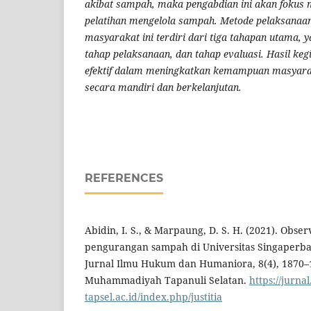
akibat sampah, maka pengabdian ini akan fokus
pelatihan mengelola sampah. Metode pelaksanaa
masyarakat ini terdiri dari tiga tahapan utama, y
tahap pelaksanaan
, dan
tahap evaluasi
. Hasil keg
efektif dalam meningkatkan kemampuan masyar
secara mandiri dan berkelanjutan.
REFERENCES
Abidin, I. S., & Marpaung, D. S. H. (2021). Obs
pengurangan sampah di Universitas Singaperban
Jurnal Ilmu Hukum dan Humaniora, 8(4), 1870–1
Muhammadiyah Tapanuli Selatan.
https://jurna
tapsel.ac.id/index.php/justitia