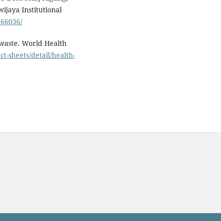
wijaya Institutional
166036/
 waste. World Health
t-sheets/detail/health-