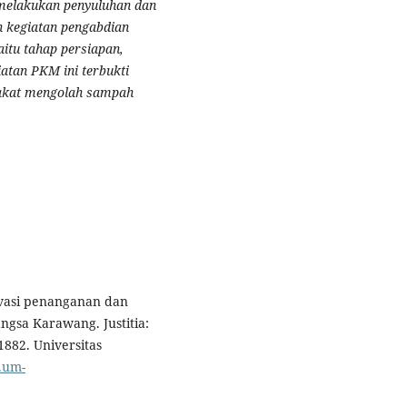
 melakukan penyuluhan dan
n kegiatan pengabdian
aitu
tahap persiapan
,
iatan PKM ini terbukti
akat mengolah sampah
ervasi penanganan dan
gsa Karawang. Justitia:
882. Universitas
l.um-