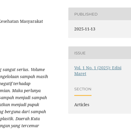
PUBLISHED
Kesehatan Masyarakat
2025-11-13
ISSUE
Vol. 1 No. 1 (2025): Edisi
 sangat serius. Volume
Maret
engelolaan sampah masih
egatif terhadap
SECTION
omian. Maka perlunya
 sampah menjadi sampah
atkan menjadi pupuk
Articles
ng berguna dari sampah
plastik. Daerah Kuta
ungan yang tercemar