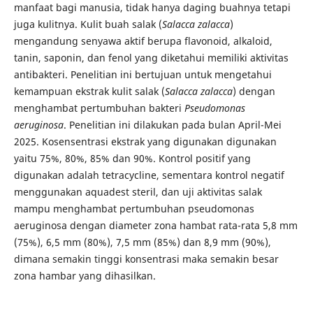
manfaat bagi manusia, tidak hanya daging buahnya tetapi
juga kulitnya. Kulit buah salak (
Salacca zalacca
)
mengandung senyawa aktif berupa flavonoid, alkaloid,
tanin, saponin, dan fenol yang diketahui memiliki aktivitas
antibakteri. Penelitian ini bertujuan untuk mengetahui
kemampuan ekstrak kulit salak (
Salacca zalacca
) dengan
menghambat pertumbuhan bakteri
Pseudomonas
aeruginosa
. Penelitian ini dilakukan pada bulan April-Mei
2025. Kosensentrasi ekstrak yang digunakan digunakan
yaitu 75%, 80%, 85% dan 90%. Kontrol positif yang
digunakan adalah tetracycline, sementara kontrol negatif
menggunakan aquadest steril, dan uji aktivitas salak
mampu menghambat pertumbuhan pseudomonas
aeruginosa dengan diameter zona hambat rata-rata 5,8 mm
(75%), 6,5 mm (80%), 7,5 mm (85%) dan 8,9 mm (90%),
dimana semakin tinggi konsentrasi maka semakin besar
zona hambar yang dihasilkan.