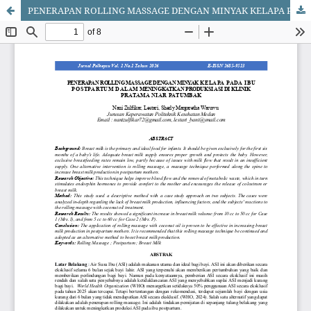
PENERAPAN ROLLING MASSAGE DENGAN MINYAK KELAPA PADA IBU POSTPARTUM DALAM MENINGKATKAN PRODUKSI ASI DI KLINIK PRATAMA NIAR PATUMBAK