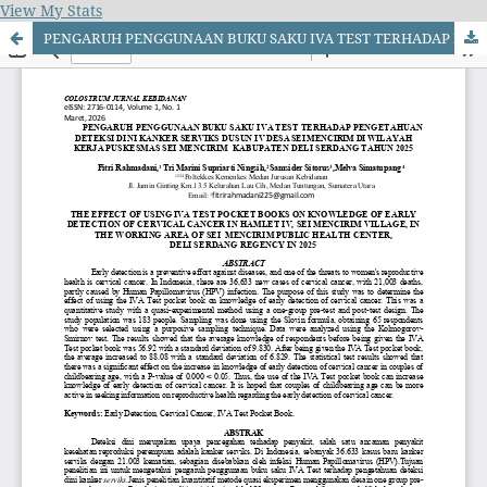
View My Stats
PENGARUH PENGGUNAAN BUKU SAKU IVA TEST TERHADAP PENGETAHUAN DETEKSI DINI KANKER SERVIKS DUSUN IV DESA SEI MENCIRIM DI WILAYAH KERJA PUSKESMAS SEI MENCIRIM KABUPATEN DELI SERDANG TAHUN 2025